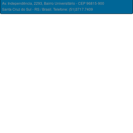
Av. Independência, 2293, Bairro Universitário - CEP 96815-900
Santa Cruz do Sul - RS / Brasil. Telefone: (51)3717.7409