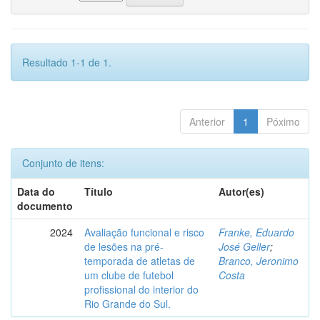
Resultado 1-1 de 1.
Anterior
1
Póximo
Conjunto de itens:
Data do
Título
Autor(es)
documento
2024
Avaliação funcional e risco
Franke, Eduardo
de lesões na pré-
José Geller
;
temporada de atletas de
Branco, Jeronimo
um clube de futebol
Costa
profissional do interior do
Rio Grande do Sul.