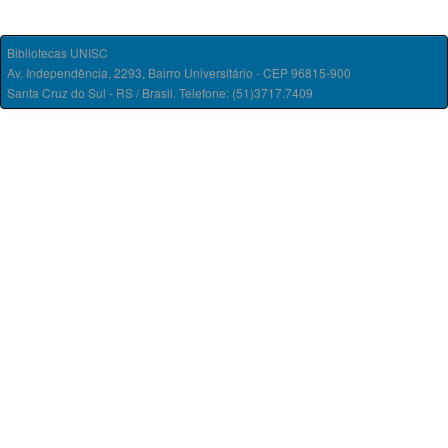
Bibliotecas UNISC
Av. Independência, 2293, Bairro Universitário - CEP 96815-900
Santa Cruz do Sul - RS / Brasil. Telefone: (51)3717.7409