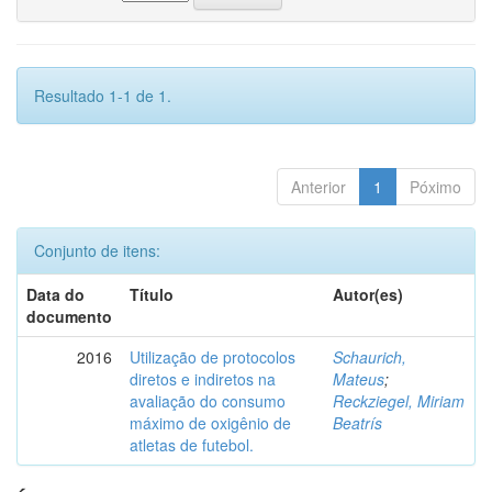
Resultado 1-1 de 1.
Anterior
1
Póximo
Conjunto de itens:
Data do
Título
Autor(es)
documento
2016
Utilização de protocolos
Schaurich,
diretos e indiretos na
Mateus
;
avaliação do consumo
Reckziegel, Miriam
máximo de oxigênio de
Beatrís
atletas de futebol.