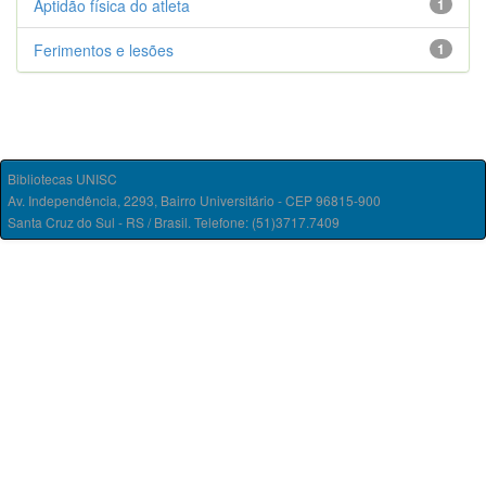
Aptidão física do atleta
1
Ferimentos e lesões
1
Bibliotecas UNISC
Av. Independência, 2293, Bairro Universitário - CEP 96815-900
Santa Cruz do Sul - RS / Brasil. Telefone: (51)3717.7409