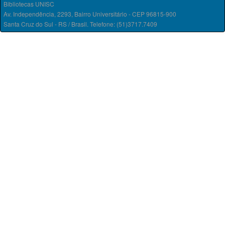
Bibliotecas UNISC
Av. Independência, 2293, Bairro Universitário - CEP 96815-900
Santa Cruz do Sul - RS / Brasil. Telefone: (51)3717.7409