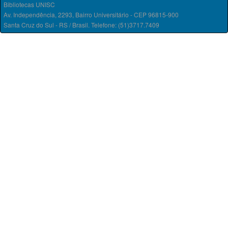
Bibliotecas UNISC
Av. Independência, 2293, Bairro Universitário - CEP 96815-900
Santa Cruz do Sul - RS / Brasil. Telefone: (51)3717.7409