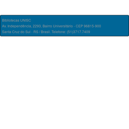
Bibliotecas UNISC
Av. Independência, 2293, Bairro Universitário - CEP 96815-900
Santa Cruz do Sul - RS / Brasil. Telefone: (51)3717.7409