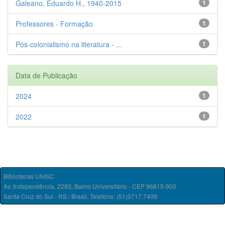
Galeano, Eduardo H., 1940-2015
1
Professores - Formação
1
Pós-colonialismo na literatura - ...
1
Data de Publicação
2024
1
2022
1
Bibliotecas UNISC
Av. Independência, 2293, Bairro Universitário - CEP 96815-900
Santa Cruz do Sul - RS / Brasil. Telefone: (51)3717.7409