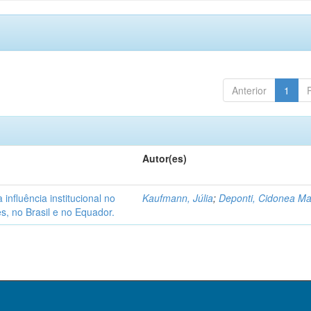
Anterior
1
Autor(es)
nfluência institucional no
Kaufmann, Júlia
;
Deponti, Cidonea M
s, no Brasil e no Equador.