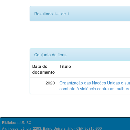
Resultado 1-1 de 1.
Conjunto de itens:
Data do
Título
documento
2020
Organização das Nações Unidas e sua i
combate à violência contra as mulhere
Bibliotecas UNISC
Av. Independência, 2293, Bairro Universitário - CEP 96815-900