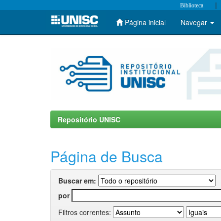
|
Biblioteca
Página inicial
Navegar
Skip
navigation
Repositório UNISC
Página de Busca
Buscar em:
por
Filtros correntes: