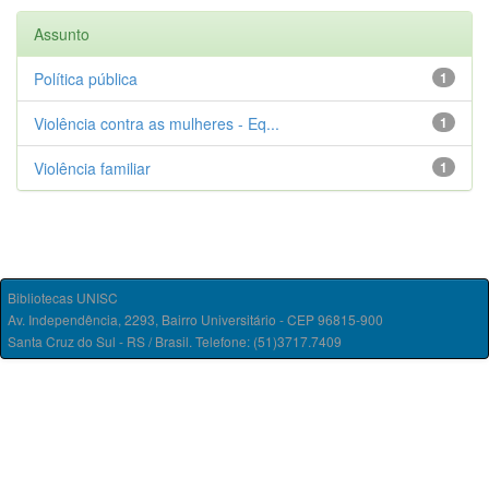
Assunto
Política pública
1
Violência contra as mulheres - Eq...
1
Violência familiar
1
Bibliotecas UNISC
Av. Independência, 2293, Bairro Universitário - CEP 96815-900
Santa Cruz do Sul - RS / Brasil. Telefone: (51)3717.7409