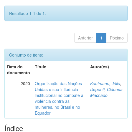
Resultado 1-1 de 1.
Anterior
1
Póximo
Conjunto de itens:
Data do
Título
Autor(es)
documento
2020
Organização das Nações
Kaufmann, Júlia
;
Unidas e sua influência
Deponti, Cidonea
institucional no combate à
Machado
violência contra as
mulheres, no Brasil e no
Equador.
Índice