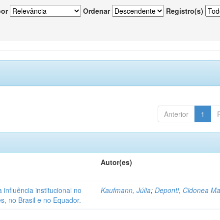
por
Ordenar
Registro(s)
Anterior
1
Autor(es)
nfluência institucional no
Kaufmann, Júlia
;
Deponti, Cidonea M
s, no Brasil e no Equador.