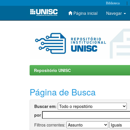
|
Biblioteca
Página inicial
Navegar
Skip
navigation
Repositório UNISC
Página de Busca
Buscar em:
por
Filtros correntes: