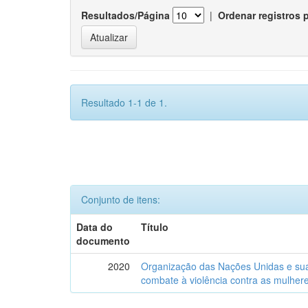
Resultados/Página
|
Ordenar registros 
Resultado 1-1 de 1.
Conjunto de itens:
Data do
Título
documento
2020
Organização das Nações Unidas e sua i
combate à violência contra as mulhere