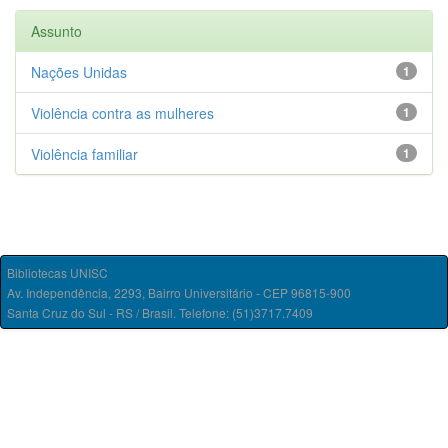
Assunto
Nações Unidas
1
Violência contra as mulheres
1
Violência familiar
1
Bibliotecas UNISC
Av. Independência, 2293, Bairro Universitário - CEP 96815-900
Santa Cruz do Sul - RS / Brasil. Telefone: (51)3717.7409