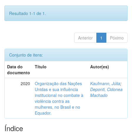
Resultado 1-1 de 1.
Anterior
1
Póximo
Conjunto de itens:
Data do
Título
Autor(es)
documento
2020
Organização das Nações
Kaufmann, Júlia
;
Unidas e sua influência
Deponti, Cidonea
institucional no combate à
Machado
violência contra as
mulheres, no Brasil e no
Equador.
Índice