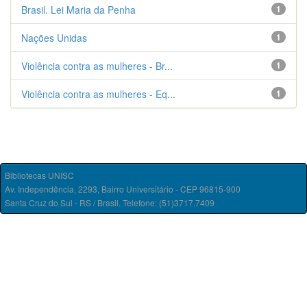
Brasil. Lei Maria da Penha
1
Nações Unidas
1
Violência contra as mulheres - Br...
1
Violência contra as mulheres - Eq...
1
Bibliotecas UNISC
Av. Independência, 2293, Bairro Universitário - CEP 96815-900
Santa Cruz do Sul - RS / Brasil. Telefone: (51)3717.7409