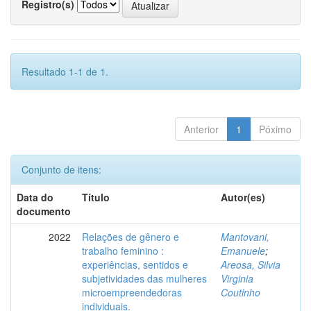
Registro(s)
Resultado 1-1 de 1.
Anterior
1
Póximo
Conjunto de itens:
Data do
Título
Autor(es)
documento
2022
Relações de gênero e
Mantovani,
trabalho feminino :
Emanuele
;
experiências, sentidos e
Areosa, Silvia
subjetividades das mulheres
Virginia
microempreendedoras
Coutinho
individuais.