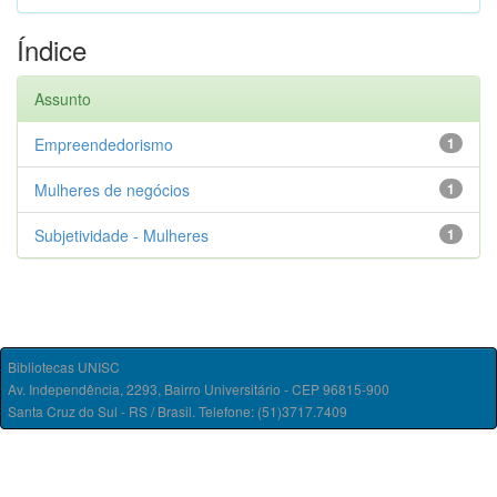
Índice
Assunto
Empreendedorismo
1
Mulheres de negócios
1
Subjetividade - Mulheres
1
Bibliotecas UNISC
Av. Independência, 2293, Bairro Universitário - CEP 96815-900
Santa Cruz do Sul - RS / Brasil. Telefone: (51)3717.7409