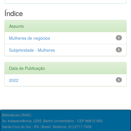
Índice
Assunto
Mulheres de negócios
1
Subjetividade - Mulheres
1
Data de Publicação
2022
1
Bibliotecas UNISC
Av. Independência, 2293, Bairro Universitário - CEP 96815-900
Santa Cruz do Sul - RS / Brasil. Telefone: (51)3717.7409