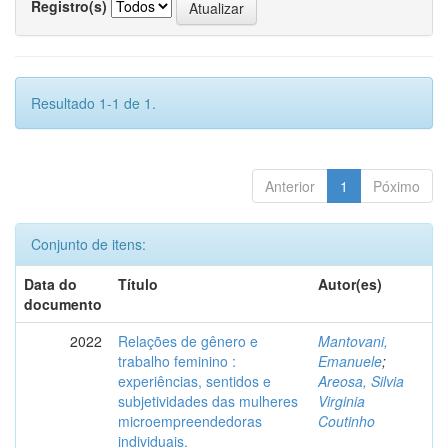
Registro(s)
Resultado 1-1 de 1.
Anterior
1
Póximo
Conjunto de itens:
Data do
Título
Autor(es)
documento
2022
Relações de gênero e
Mantovani,
trabalho feminino :
Emanuele
;
experiências, sentidos e
Areosa, Silvia
subjetividades das mulheres
Virginia
microempreendedoras
Coutinho
individuais.