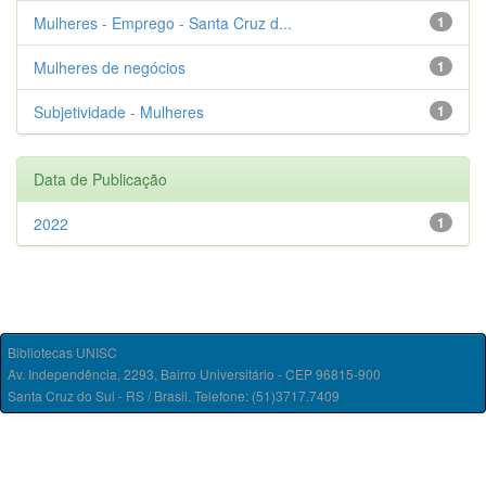
Mulheres - Emprego - Santa Cruz d...
1
Mulheres de negócios
1
Subjetividade - Mulheres
1
Data de Publicação
2022
1
Bibliotecas UNISC
Av. Independência, 2293, Bairro Universitário - CEP 96815-900
Santa Cruz do Sul - RS / Brasil. Telefone: (51)3717.7409