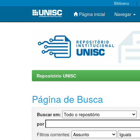
|
Biblioteca
Página inicial
Navegar
Skip
navigation
Repositório UNISC
Página de Busca
Buscar em:
por
Filtros correntes: