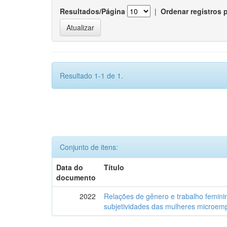
Resultados/Página
|
Ordenar registros 
Resultado 1-1 de 1.
Conjunto de itens:
Data do
Título
documento
2022
Relações de gênero e trabalho feminin
subjetividades das mulheres microemp