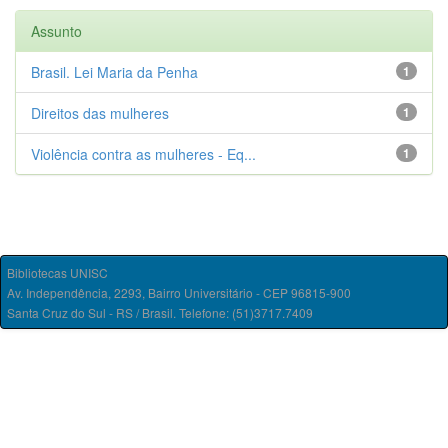
Assunto
Brasil. Lei Maria da Penha
1
Direitos das mulheres
1
Violência contra as mulheres - Eq...
1
Bibliotecas UNISC
Av. Independência, 2293, Bairro Universitário - CEP 96815-900
Santa Cruz do Sul - RS / Brasil. Telefone: (51)3717.7409