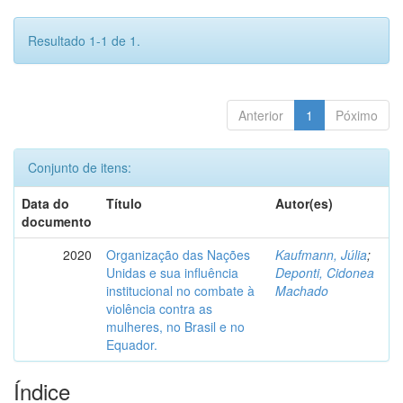
Resultado 1-1 de 1.
Anterior
1
Póximo
Conjunto de itens:
Data do
Título
Autor(es)
documento
2020
Organização das Nações
Kaufmann, Júlia
;
Unidas e sua influência
Deponti, Cidonea
institucional no combate à
Machado
violência contra as
mulheres, no Brasil e no
Equador.
Índice