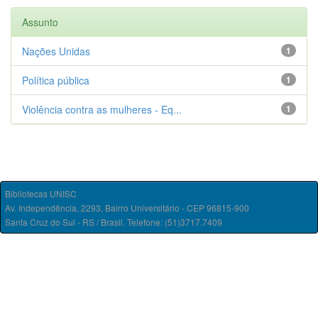
Assunto
Nações Unidas
1
Política pública
1
Violência contra as mulheres - Eq...
1
Bibliotecas UNISC
Av. Independência, 2293, Bairro Universitário - CEP 96815-900
Santa Cruz do Sul - RS / Brasil. Telefone: (51)3717.7409