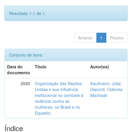
Resultado 1-1 de 1.
Anterior
1
Póximo
Conjunto de itens:
Data do
Título
Autor(es)
documento
2020
Organização das Nações
Kaufmann, Júlia
;
Unidas e sua influência
Deponti, Cidonea
institucional no combate à
Machado
violência contra as
mulheres, no Brasil e no
Equador.
Índice