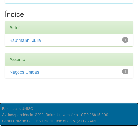
Índice
Autor
Kaufmann, Júlia
1
Assunto
Nações Unidas
1
Bibliotecas UNISC
Av. Independência, 2293, Bairro Universitário - CEP 96815-900
Santa Cruz do Sul - RS / Brasil. Telefone: (51)3717.7409