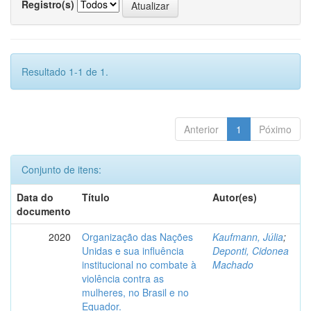
Registro(s)
Resultado 1-1 de 1.
Anterior
1
Póximo
Conjunto de itens:
Data do
Título
Autor(es)
documento
2020
Organização das Nações
Kaufmann, Júlia
;
Unidas e sua influência
Deponti, Cidonea
institucional no combate à
Machado
violência contra as
mulheres, no Brasil e no
Equador.