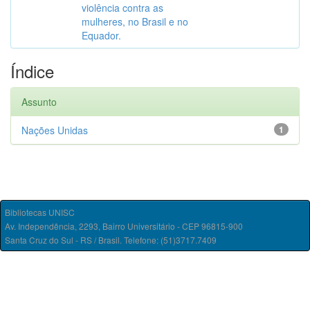
violência contra as
mulheres, no Brasil e no
Equador.
Índice
Assunto
Nações Unidas
1
Bibliotecas UNISC
Av. Independência, 2293, Bairro Universitário - CEP 96815-900
Santa Cruz do Sul - RS / Brasil. Telefone: (51)3717.7409