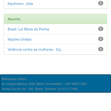
Kaufmann, Júlia
1
Assunto
Brasil. Lei Maria da Penha
1
Nações Unidas
1
Violência contra as mulheres - Eq...
1
Bibliotecas UNISC
Av. Independência, 2293, Bairro Universitário - CEP 96815-900
Santa Cruz do Sul - RS / Brasil. Telefone: (51)3717.7409