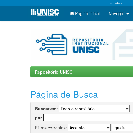
|
Biblioteca
Página inicial
Navegar
Skip
navigation
Repositório UNISC
Página de Busca
Buscar em:
por
Filtros correntes: