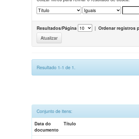
Resultados/Página
|
Ordenar registros 
Resultado 1-1 de 1.
Conjunto de itens:
Data do
Título
documento