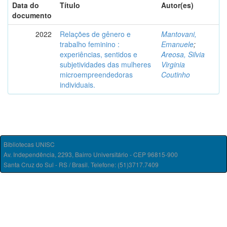
Data do
Título
Autor(es)
documento
2022
Relações de gênero e
Mantovani,
trabalho feminino :
Emanuele
;
experiências, sentidos e
Areosa, Silvia
subjetividades das mulheres
Virginia
microempreendedoras
Coutinho
individuais.
Bibliotecas UNISC
Av. Independência, 2293, Bairro Universitário - CEP 96815-900
Santa Cruz do Sul - RS / Brasil. Telefone: (51)3717.7409