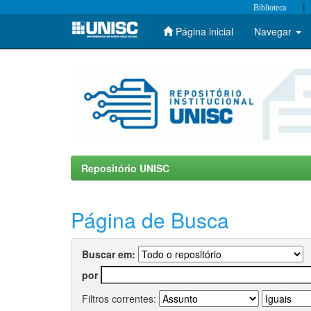
|
Biblioteca
Página inicial
Navegar
Skip
navigation
Repositório UNISC
Página de Busca
Buscar em:
por
Filtros correntes: