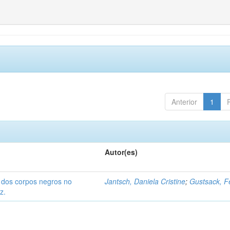
Anterior
1
Autor(es)
o dos corpos negros no
Jantsch, Daniela Cristine
;
Gustsack, F
z.