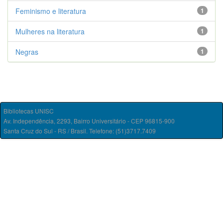
Feminismo e literatura
1
Mulheres na literatura
1
Negras
1
Bibliotecas UNISC
Av. Independência, 2293, Bairro Universitário - CEP 96815-900
Santa Cruz do Sul - RS / Brasil. Telefone: (51)3717.7409