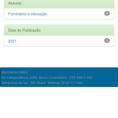
Assunto
Feminismo e educação
1
Data de Publicação
2021
1
Bibliotecas UNISC
Av. Independência, 2293, Bairro Universitário - CEP 96815-900
Santa Cruz do Sul - RS / Brasil. Telefone: (51)3717.7409