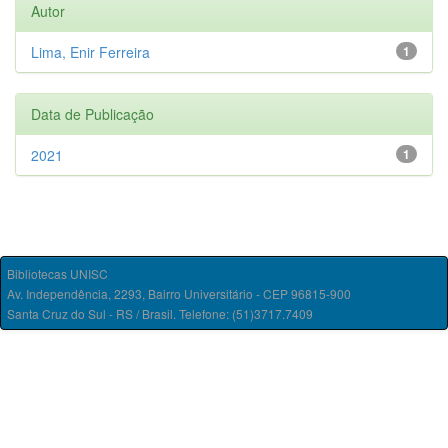
Autor
Lima, Enir Ferreira
1
Data de Publicação
2021
1
Bibliotecas UNISC
Av. Independência, 2293, Bairro Universitário - CEP 96815-900
Santa Cruz do Sul - RS / Brasil. Telefone: (51)3717.7409