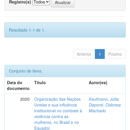
Registro(s)
Resultado 1-1 de 1.
Anterior
1
Póximo
Conjunto de itens:
Data do
Título
Autor(es)
documento
2020
Organização das Nações
Kaufmann, Júlia
;
Unidas e sua influência
Deponti, Cidonea
institucional no combate à
Machado
violência contra as
mulheres, no Brasil e no
Equador.