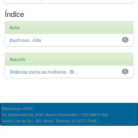
Índice
Autor
Kaufmann, Júlia
1
Assunto
Violência contra as mulheres - Br...
1
Bibliotecas UNISC
Av. Independência, 2293, Bairro Universitário - CEP 96815-900
Santa Cruz do Sul - RS / Brasil. Telefone: (51)3717.7409