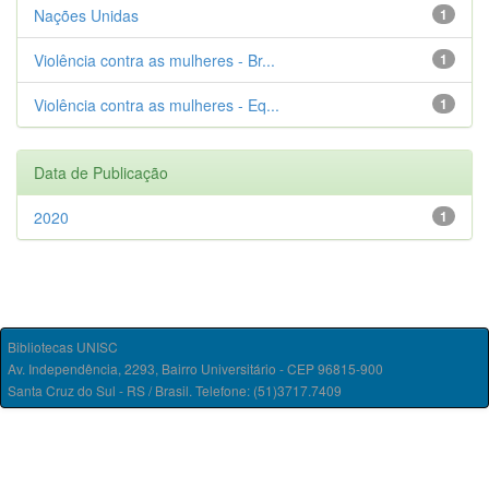
Nações Unidas
1
Violência contra as mulheres - Br...
1
Violência contra as mulheres - Eq...
1
Data de Publicação
2020
1
Bibliotecas UNISC
Av. Independência, 2293, Bairro Universitário - CEP 96815-900
Santa Cruz do Sul - RS / Brasil. Telefone: (51)3717.7409