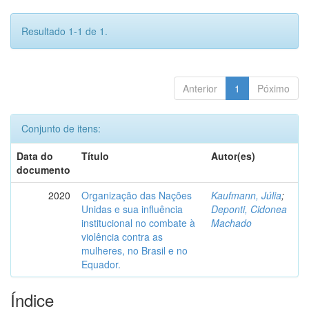
Resultado 1-1 de 1.
Anterior
1
Póximo
Conjunto de itens:
Data do
Título
Autor(es)
documento
2020
Organização das Nações
Kaufmann, Júlia
;
Unidas e sua influência
Deponti, Cidonea
institucional no combate à
Machado
violência contra as
mulheres, no Brasil e no
Equador.
Índice