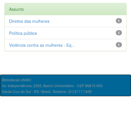
Assunto
Direitos das mulheres
1
Política pública
1
Violência contra as mulheres - Eq...
1
Bibliotecas UNISC
Av. Independência, 2293, Bairro Universitário - CEP 96815-900
Santa Cruz do Sul - RS / Brasil. Telefone: (51)3717.7409