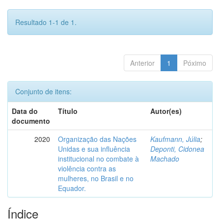
Resultado 1-1 de 1.
Anterior
1
Póximo
Conjunto de itens:
Data do
Título
Autor(es)
documento
2020
Organização das Nações
Kaufmann, Júlia
;
Unidas e sua influência
Deponti, Cidonea
institucional no combate à
Machado
violência contra as
mulheres, no Brasil e no
Equador.
Índice