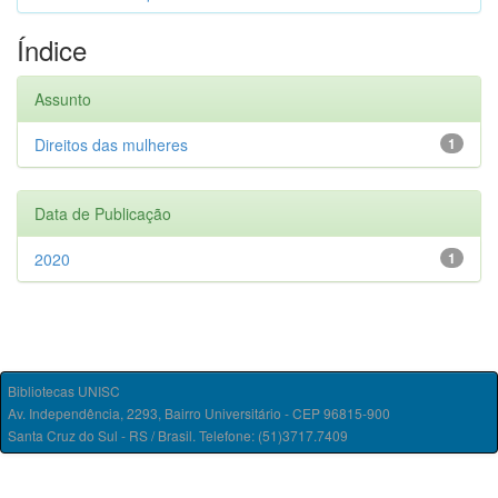
Índice
Assunto
Direitos das mulheres
1
Data de Publicação
2020
1
Bibliotecas UNISC
Av. Independência, 2293, Bairro Universitário - CEP 96815-900
Santa Cruz do Sul - RS / Brasil. Telefone: (51)3717.7409