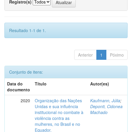
Registro(s)
Resultado 1-1 de 1.
Anterior
1
Póximo
Conjunto de itens:
Data do
Título
Autor(es)
documento
2020
Organização das Nações
Kaufmann, Júlia
;
Unidas e sua influência
Deponti, Cidonea
institucional no combate à
Machado
violência contra as
mulheres, no Brasil e no
Equador.