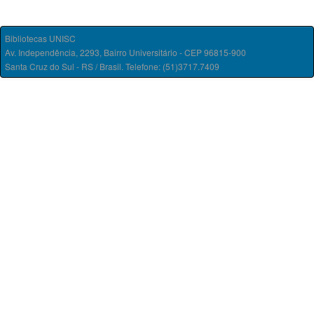
Bibliotecas UNISC
Av. Independência, 2293, Bairro Universitário - CEP 96815-900
Santa Cruz do Sul - RS / Brasil. Telefone: (51)3717.7409