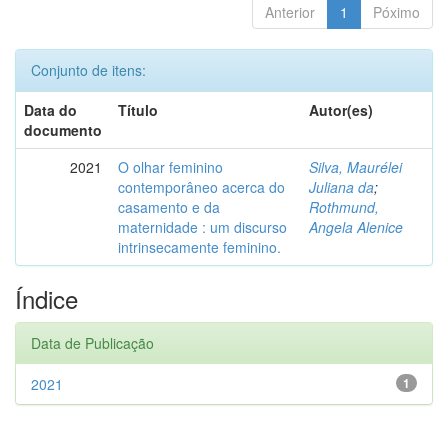
Anterior
1
Póximo
Conjunto de itens:
Data do
Título
Autor(es)
documento
2021
O olhar feminino
Silva, Maurélei
contemporâneo acerca do
Juliana da
;
casamento e da
Rothmund,
maternidade : um discurso
Angela Alenice
intrinsecamente feminino.
Índice
Data de Publicação
2021
1