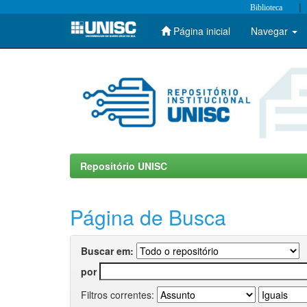
|
Biblioteca
Página inicial
Navegar
Skip
navigation
Repositório UNISC
Página de Busca
Buscar em:
por
Filtros correntes: