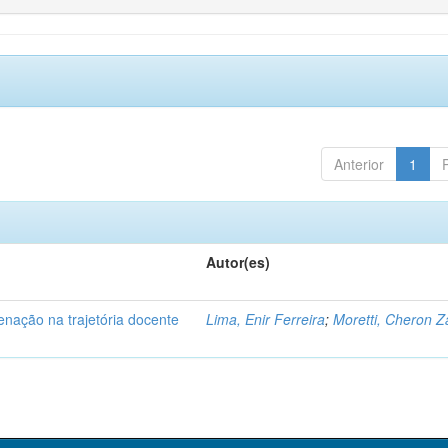
Anterior
1
Autor(es)
enação na trajetória docente
Lima, Enir Ferreira
;
Moretti, Cheron Z