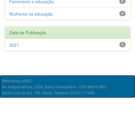
Feminismo e educação
1
Mulheres na educação
1
Data de Publicação
2021
1
Bibliotecas UNISC
Av. Independência, 2293, Bairro Universitário - CEP 96815-900
Santa Cruz do Sul - RS / Brasil. Telefone: (51)3717.7409