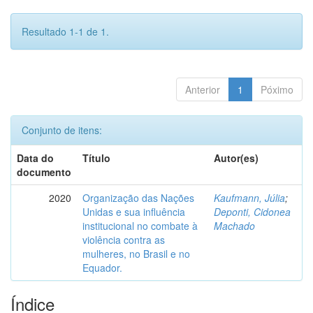
Resultado 1-1 de 1.
Anterior
1
Póximo
Conjunto de itens:
Data do
Título
Autor(es)
documento
2020
Organização das Nações
Kaufmann, Júlia
;
Unidas e sua influência
Deponti, Cidonea
institucional no combate à
Machado
violência contra as
mulheres, no Brasil e no
Equador.
Índice