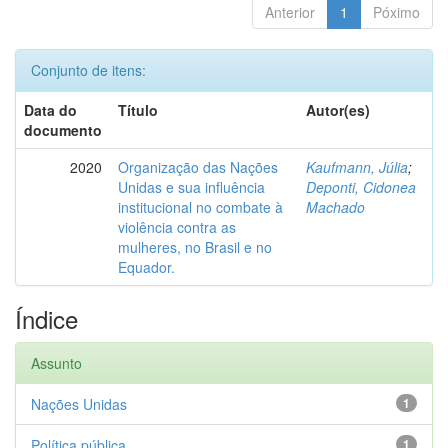
Anterior
1
Póximo
Conjunto de itens:
Data do
Título
Autor(es)
documento
2020
Organização das Nações
Kaufmann, Júlia
;
Unidas e sua influência
Deponti, Cidonea
institucional no combate à
Machado
violência contra as
mulheres, no Brasil e no
Equador.
Índice
Assunto
Nações Unidas
1
Política pública
1