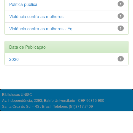
Política pública
1
Violência contra as mulheres
1
Violência contra as mulheres - Eq...
1
Data de Publicação
2020
1
Bibliotecas UNISC
Av. Independência, 2293, Bairro Universitário - CEP 96815-900
Santa Cruz do Sul - RS / Brasil. Telefone: (51)3717.7409