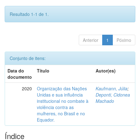
Resultado 1-1 de 1.
Anterior
1
Póximo
Conjunto de itens:
Data do
Título
Autor(es)
documento
2020
Organização das Nações
Kaufmann, Júlia
;
Unidas e sua influência
Deponti, Cidonea
institucional no combate à
Machado
violência contra as
mulheres, no Brasil e no
Equador.
Índice