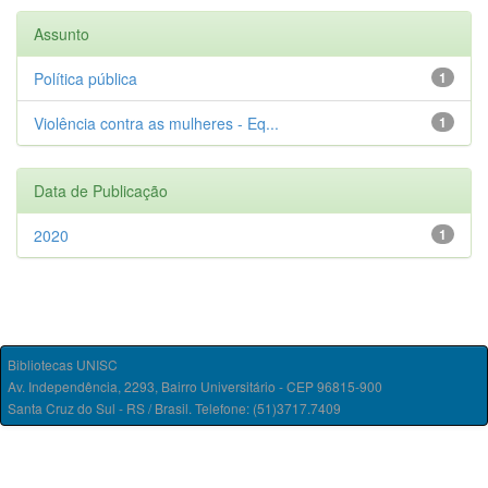
Assunto
Política pública
1
Violência contra as mulheres - Eq...
1
Data de Publicação
2020
1
Bibliotecas UNISC
Av. Independência, 2293, Bairro Universitário - CEP 96815-900
Santa Cruz do Sul - RS / Brasil. Telefone: (51)3717.7409