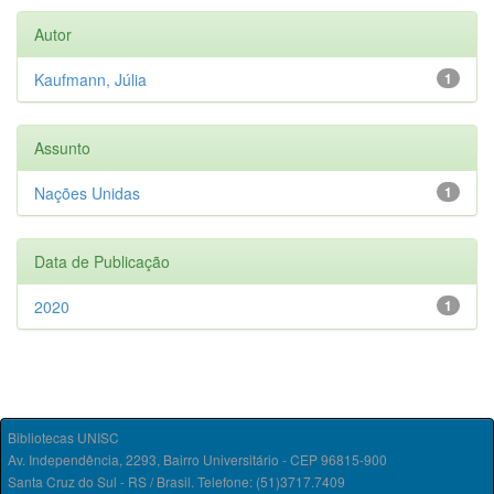
Autor
Kaufmann, Júlia
1
Assunto
Nações Unidas
1
Data de Publicação
2020
1
Bibliotecas UNISC
Av. Independência, 2293, Bairro Universitário - CEP 96815-900
Santa Cruz do Sul - RS / Brasil. Telefone: (51)3717.7409