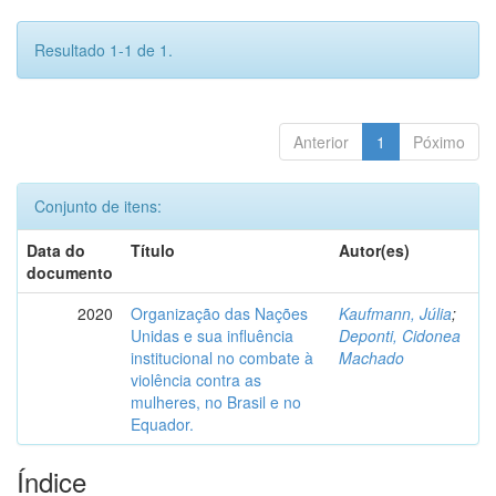
Resultado 1-1 de 1.
Anterior
1
Póximo
Conjunto de itens:
Data do
Título
Autor(es)
documento
2020
Organização das Nações
Kaufmann, Júlia
;
Unidas e sua influência
Deponti, Cidonea
institucional no combate à
Machado
violência contra as
mulheres, no Brasil e no
Equador.
Índice