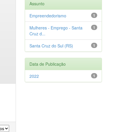
Assunto
Empreendedorismo
1
Mulheres - Emprego - Santa
1
Cruz d...
Santa Cruz do Sul (RS)
1
Data de Publicação
2022
1