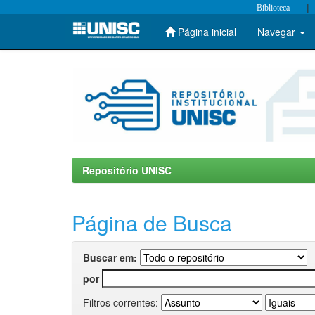
|
Biblioteca
Página inicial
Navegar
Skip
navigation
Repositório UNISC
Página de Busca
Buscar em:
por
Filtros correntes: