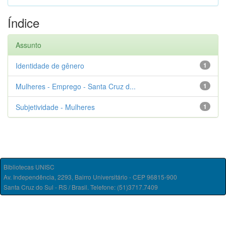
Índice
Assunto
Identidade de gênero
1
Mulheres - Emprego - Santa Cruz d...
1
Subjetividade - Mulheres
1
Bibliotecas UNISC
Av. Independência, 2293, Bairro Universitário - CEP 96815-900
Santa Cruz do Sul - RS / Brasil. Telefone: (51)3717.7409