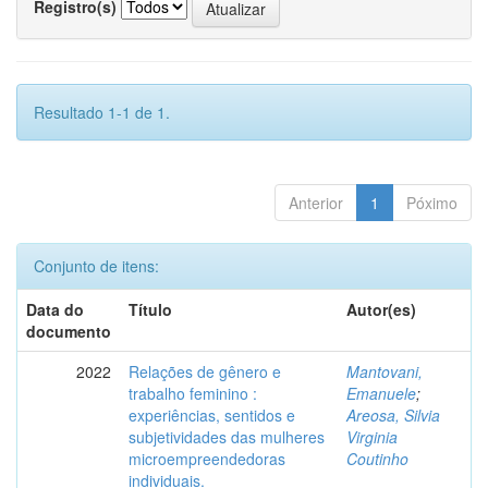
Registro(s)
Resultado 1-1 de 1.
Anterior
1
Póximo
Conjunto de itens:
Data do
Título
Autor(es)
documento
2022
Relações de gênero e
Mantovani,
trabalho feminino :
Emanuele
;
experiências, sentidos e
Areosa, Silvia
subjetividades das mulheres
Virginia
microempreendedoras
Coutinho
individuais.