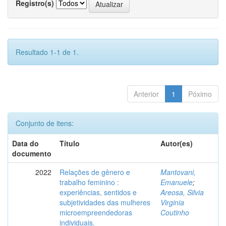
Registro(s)
Resultado 1-1 de 1.
Anterior
1
Póximo
Conjunto de itens:
Data do
Título
Autor(es)
documento
2022
Relações de gênero e
Mantovani,
trabalho feminino :
Emanuele
;
experiências, sentidos e
Areosa, Silvia
subjetividades das mulheres
Virginia
microempreendedoras
Coutinho
individuais.