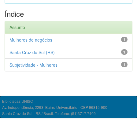
Índice
Assunto
Mulheres de negócios
1
Santa Cruz do Sul (RS)
1
Subjetividade - Mulheres
1
Bibliotecas UNISC
Av. Independência, 2293, Bairro Universitário - CEP 96815-900
Santa Cruz do Sul - RS / Brasil. Telefone: (51)3717.7409