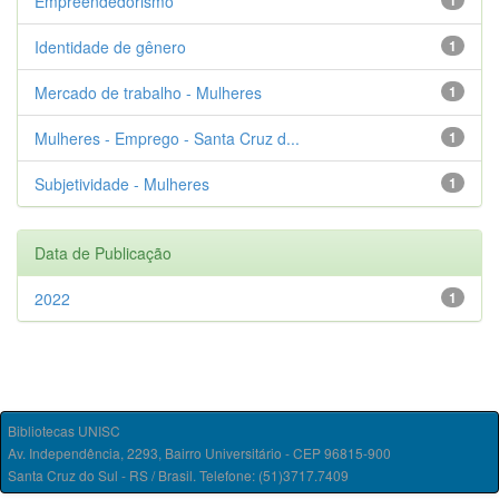
Empreendedorismo
1
Identidade de gênero
1
Mercado de trabalho - Mulheres
1
Mulheres - Emprego - Santa Cruz d...
1
Subjetividade - Mulheres
1
Data de Publicação
2022
1
Bibliotecas UNISC
Av. Independência, 2293, Bairro Universitário - CEP 96815-900
Santa Cruz do Sul - RS / Brasil. Telefone: (51)3717.7409