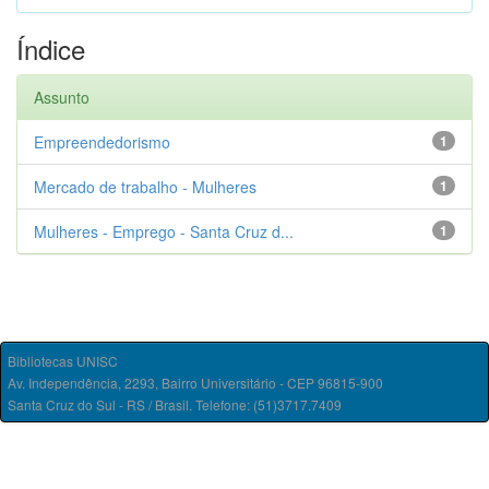
Índice
Assunto
Empreendedorismo
1
Mercado de trabalho - Mulheres
1
Mulheres - Emprego - Santa Cruz d...
1
Bibliotecas UNISC
Av. Independência, 2293, Bairro Universitário - CEP 96815-900
Santa Cruz do Sul - RS / Brasil. Telefone: (51)3717.7409