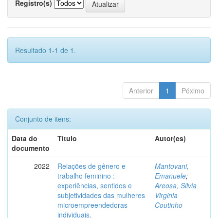
Registro(s)
Resultado 1-1 de 1.
Anterior
1
Póximo
Conjunto de itens:
Data do
Título
Autor(es)
documento
2022
Relações de gênero e
Mantovani,
trabalho feminino :
Emanuele
;
experiências, sentidos e
Areosa, Silvia
subjetividades das mulheres
Virginia
microempreendedoras
Coutinho
individuais.