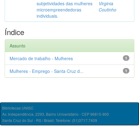
subjetividades das mulheres
Virginia
microempreendedoras
Coutinho
individuais.
Índice
Assunto
Mercado de trabalho - Mulheres
1
Mulheres - Emprego - Santa Cruz d...
1
Bibliotecas UNISC
Av. Independência, 2293, Bairro Universitário - CEP 96815-900
Santa Cruz do Sul - RS / Brasil. Telefone: (51)3717.7409