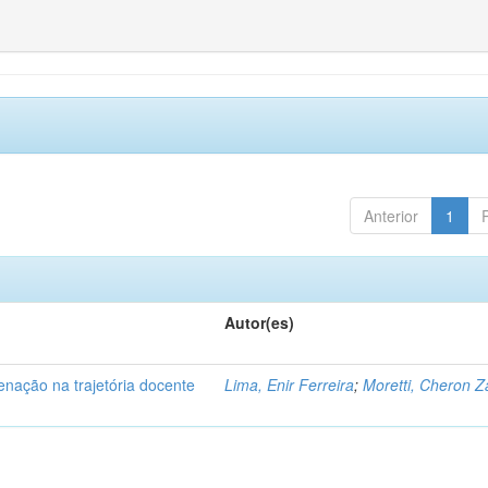
Anterior
1
Autor(es)
enação na trajetória docente
Lima, Enir Ferreira
;
Moretti, Cheron Z