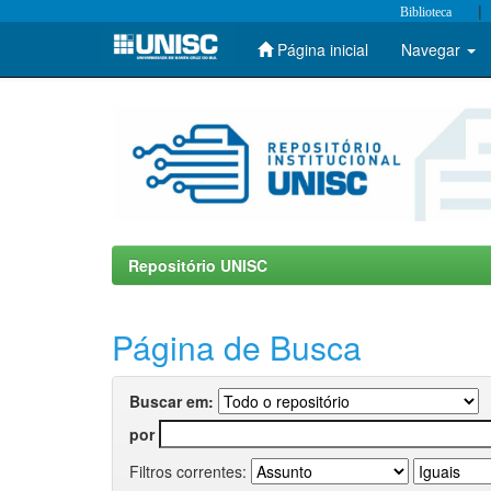
|
Biblioteca
Página inicial
Navegar
Skip
navigation
Repositório UNISC
Página de Busca
Buscar em:
por
Filtros correntes: