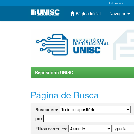
|
Biblioteca
Página inicial
Navegar
Skip
navigation
Repositório UNISC
Página de Busca
Buscar em:
por
Filtros correntes: