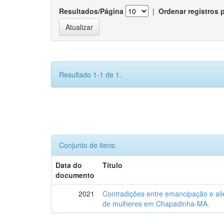
Resultados/Página
|
Ordenar registros 
Resultado 1-1 de 1.
Conjunto de itens:
Data do
Título
documento
2021
Contradições entre emancipação e ali
de mulheres em Chapadinha-MA.