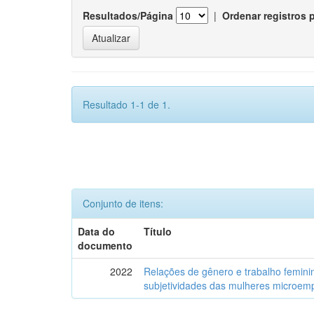
Resultados/Página
|
Ordenar registros 
Resultado 1-1 de 1.
Conjunto de itens:
Data do
Título
documento
2022
Relações de gênero e trabalho feminin
subjetividades das mulheres microemp