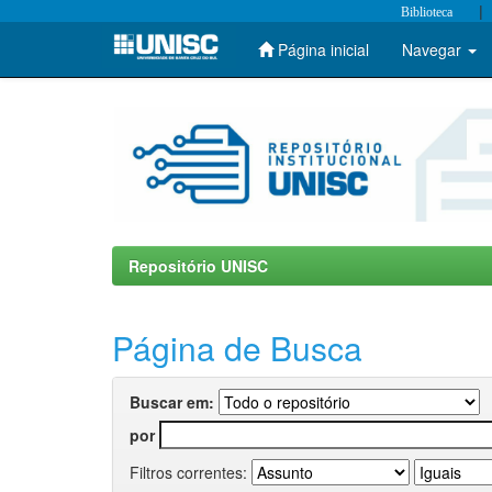
|
Biblioteca
Página inicial
Navegar
Skip
navigation
Repositório UNISC
Página de Busca
Buscar em:
por
Filtros correntes: