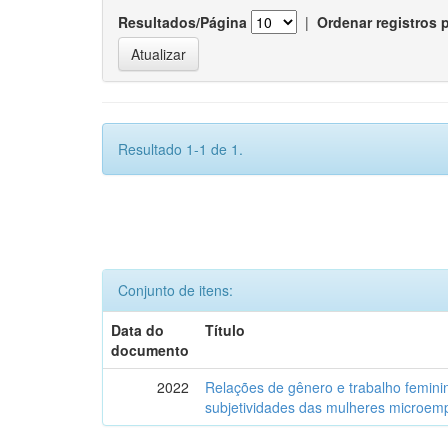
Resultados/Página
|
Ordenar registros 
Resultado 1-1 de 1.
Conjunto de itens:
Data do
Título
documento
2022
Relações de gênero e trabalho feminin
subjetividades das mulheres microemp