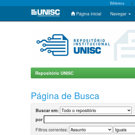
|
Biblioteca
Página inicial
Navegar
Skip
navigation
Repositório UNISC
Página de Busca
Buscar em:
por
Filtros correntes: